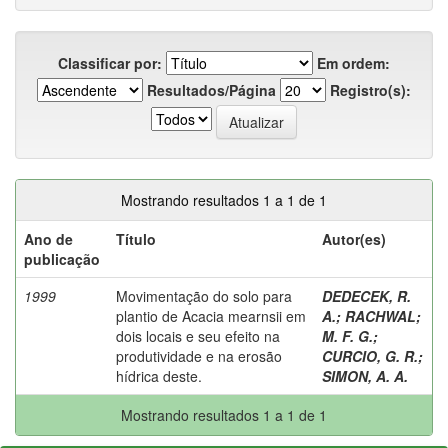
Classificar por:
Em ordem:
Resultados/Página
Registro(s):
Mostrando resultados 1 a 1 de 1
Ano de
Título
Autor(es)
publicação
1999
Movimentação do solo para
DEDECEK, R.
plantio de Acacia mearnsii em
A.
;
RACHWAL
;
dois locais e seu efeito na
M. F. G.
;
produtividade e na erosão
CURCIO, G. R.
;
hídrica deste.
SIMON, A. A.
Mostrando resultados 1 a 1 de 1