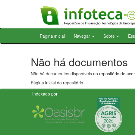
Skip
Página inicial
Navegar
Sobre
Est
navigation
Não há documentos
Não há documentos disponíveis no repositório de acor
Página inicial do repositório
Indexado por