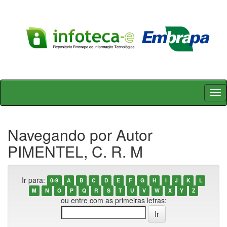
Skip
navigation
Navegando por Autor
PIMENTEL, C. R. M
Ir para:
0-9
A
B
C
D
E
F
G
H
I
J
K
L
M
N
O
P
Q
R
S
T
U
V
W
X
Y
Z
ou entre com as primeiras letras: