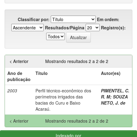
Classificar por:
Em ordem:
Resultados/Página
Registro(s):
< Anterior
Mostrando resultados 2 a 2 de 2
Ano de
Título
Autor(es)
publicação
2003
Perfil técnico-econômico dos
PIMENTEL, C.
perímetros irrigados das
R. M
;
SOUZA
bacias do Curu e Baixo
NETO, J. de
Acaraú.
< Anterior
Mostrando resultados 2 a 2 de 2
Indexado por