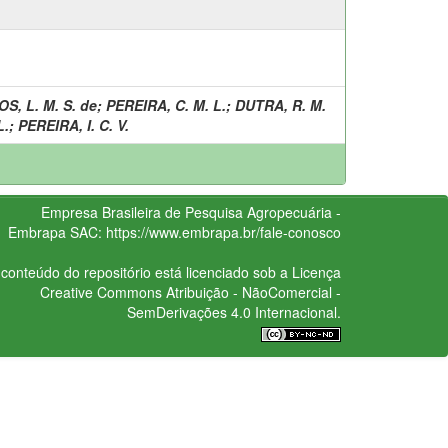
S, L. M. S. de
;
PEREIRA, C. M. L.
;
DUTRA, R. M.
L.
;
PEREIRA, I. C. V.
Empresa Brasileira de Pesquisa Agropecuária -
Embrapa
SAC:
https://www.embrapa.br/fale-conosco
conteúdo do repositório está licenciado sob a Licença
Creative Commons
Atribuição - NãoComercial -
SemDerivações 4.0 Internacional.