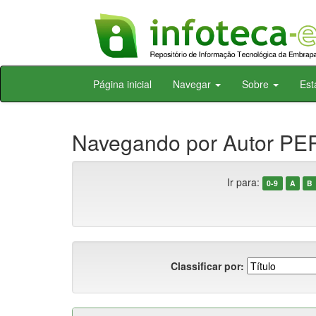
Skip
Página inicial
Navegar
Sobre
Est
navigation
Navegando por Autor PERE
Ir para:
0-9
A
B
Classificar por: