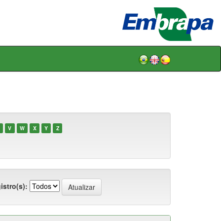
V
W
X
Y
Z
istro(s):