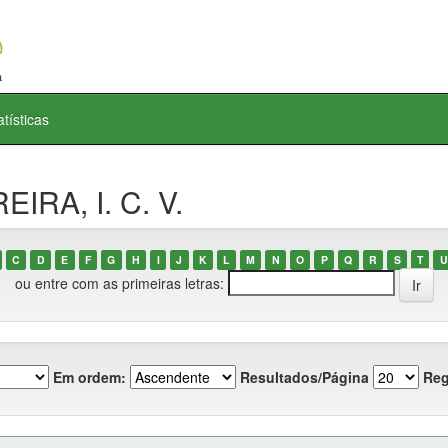
atísticas
IRA, I. C. V.
C
D
E
F
G
H
I
J
K
L
M
N
O
P
Q
R
S
T
U
ou entre com as primeiras letras:
Em ordem:
Resultados/Página
Reg