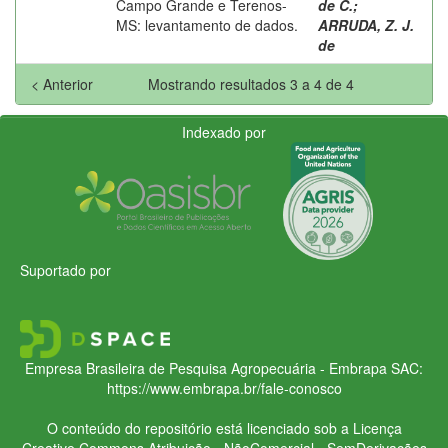
Campo Grande e Terenos-
de C.
;
MS: levantamento de dados.
ARRUDA, Z. J.
de
< Anterior
Mostrando resultados 3 a 4 de 4
Indexado por
Suportado por
Empresa Brasileira de Pesquisa Agropecuária - Embrapa
SAC:
https://www.embrapa.br/fale-conosco
O conteúdo do repositório está licenciado sob a Licença
Creative Commons
Atribuição - NãoComercial - SemDerivações