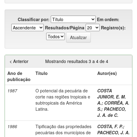
Classificar por:
Em ordem:
Resultados/Página
Registro(s):
< Anterior
Mostrando resultados 3 a 4 de 4
Ano de
Título
Autor(es)
publicação
1987
O potencial da pecuária de
COSTA
corte nas regiões tropicais e
JUNIOR, E. M.
subtropicais da América
A.
;
CORRÊA, A.
Latina.
S.
;
PACHECO,
J. A. de C.
1986
Tipificação das propriedades
COSTA, F. P.
;
pecuárias dos municípios de
PACHECO, J. A.