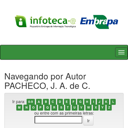
Skip
navigation
Navegando por Autor
PACHECO, J. A. de C.
Ir para:
0-9
A
B
C
D
E
F
G
H
I
J
K
L
M
N
O
P
Q
R
S
T
U
V
W
X
Y
Z
ou entre com as primeiras letras: