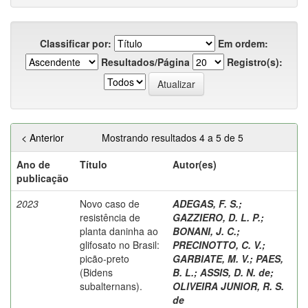
Classificar por:
Em ordem:
Resultados/Página
Registro(s):
< Anterior
Mostrando resultados 4 a 5 de 5
Ano de
Título
Autor(es)
publicação
2023
Novo caso de
ADEGAS, F. S.
;
resistência de
GAZZIERO, D. L. P.
;
planta daninha ao
BONANI, J. C.
;
glifosato no Brasil:
PRECINOTTO, C. V.
;
picão-preto
GARBIATE, M. V.
;
PAES,
(Bidens
B. L.
;
ASSIS, D. N. de
;
subalternans).
OLIVEIRA JUNIOR, R. S.
de