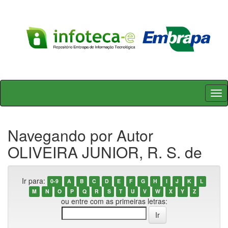
Skip
navigation
Navegando por Autor
OLIVEIRA JUNIOR, R. S. de
Ir para:
0-9
A
B
C
D
E
F
G
H
I
J
K
L
M
N
O
P
Q
R
S
T
U
V
W
X
Y
Z
ou entre com as primeiras letras: