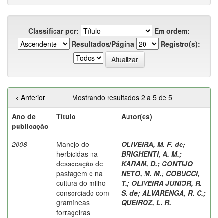
Classificar por:
Em ordem:
Resultados/Página
Registro(s):
< Anterior
Mostrando resultados 2 a 5 de 5
Ano de
Título
Autor(es)
publicação
2008
Manejo de
OLIVEIRA, M. F. de
;
herbicidas na
BRIGHENTI, A. M.
;
dessecação de
KARAM, D.
;
GONTIJO
pastagem e na
NETO, M. M.
;
COBUCCI,
cultura do milho
T.
;
OLIVEIRA JUNIOR, R.
consorciado com
S. de
;
ALVARENGA, R. C.
;
gramíneas
QUEIROZ, L. R.
forrageiras.