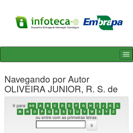
Skip
navigation
Navegando por Autor
OLIVEIRA JUNIOR, R. S. de
Ir para:
0-9
A
B
C
D
E
F
G
H
I
J
K
L
M
N
O
P
Q
R
S
T
U
V
W
X
Y
Z
ou entre com as primeiras letras: