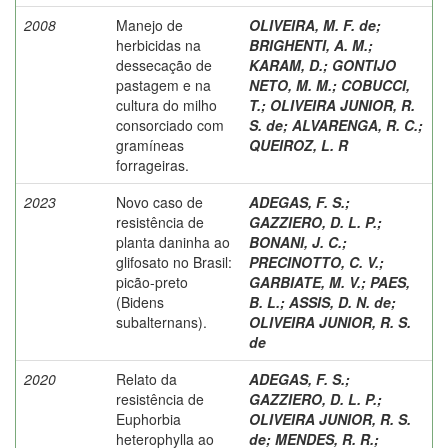
2008
Manejo de
OLIVEIRA, M. F. de
;
herbicidas na
BRIGHENTI, A. M.
;
dessecação de
KARAM, D.
;
GONTIJO
pastagem e na
NETO, M. M.
;
COBUCCI,
cultura do milho
T.
;
OLIVEIRA JUNIOR, R.
consorciado com
S. de
;
ALVARENGA, R. C.
;
gramíneas
QUEIROZ, L. R
forrageiras.
2023
Novo caso de
ADEGAS, F. S.
;
resistência de
GAZZIERO, D. L. P.
;
planta daninha ao
BONANI, J. C.
;
glifosato no Brasil:
PRECINOTTO, C. V.
;
picão-preto
GARBIATE, M. V.
;
PAES,
(Bidens
B. L.
;
ASSIS, D. N. de
;
subalternans).
OLIVEIRA JUNIOR, R. S.
de
2020
Relato da
ADEGAS, F. S.
;
resistência de
GAZZIERO, D. L. P.
;
Euphorbia
OLIVEIRA JUNIOR, R. S.
heterophylla ao
de
;
MENDES, R. R.
;