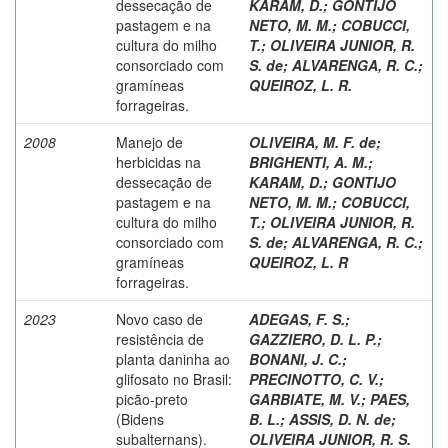
dessecação de
KARAM, D.
;
GONTIJO
pastagem e na
NETO, M. M.
;
COBUCCI,
cultura do milho
T.
;
OLIVEIRA JUNIOR, R.
consorciado com
S. de
;
ALVARENGA, R. C.
;
gramíneas
QUEIROZ, L. R.
forrageiras.
2008
Manejo de
OLIVEIRA, M. F. de
;
herbicidas na
BRIGHENTI, A. M.
;
dessecação de
KARAM, D.
;
GONTIJO
pastagem e na
NETO, M. M.
;
COBUCCI,
cultura do milho
T.
;
OLIVEIRA JUNIOR, R.
consorciado com
S. de
;
ALVARENGA, R. C.
;
gramíneas
QUEIROZ, L. R
forrageiras.
2023
Novo caso de
ADEGAS, F. S.
;
resistência de
GAZZIERO, D. L. P.
;
planta daninha ao
BONANI, J. C.
;
glifosato no Brasil:
PRECINOTTO, C. V.
;
picão-preto
GARBIATE, M. V.
;
PAES,
(Bidens
B. L.
;
ASSIS, D. N. de
;
subalternans).
OLIVEIRA JUNIOR, R. S.