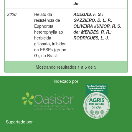
de
2020
Relato da
ADEGAS, F. S.
;
resistência de
GAZZIERO, D. L. P.
;
Euphorbia
OLIVEIRA JUNIOR, R. S.
heterophylla ao
de
;
MENDES, R. R.
;
herbicida
RODRIGUES, L. J.
glifosato, inibidor
da EPSPs (grupo
G), no Brasil.
Mostrando resultados 1 a 5 de 5
Indexado por
Suportado por