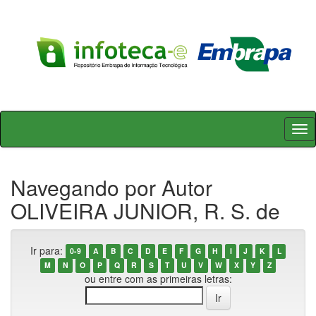
Skip
navigation
Navegando por Autor
OLIVEIRA JUNIOR, R. S. de
Ir para:
0-9
A
B
C
D
E
F
G
H
I
J
K
L
M
N
O
P
Q
R
S
T
U
V
W
X
Y
Z
ou entre com as primeiras letras: