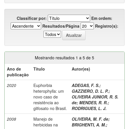
Classificar por:
Em ordem:
Resultados/Página
Registro(s):
Mostrando resultados 1 a 5 de 5
Ano de
Título
Autor(es)
publicação
2020
Euphorbia
ADEGAS, F. S.
;
heterophylla: um
GAZZIERO, D. L. P.
;
novo caso de
OLIVEIRA JUNIOR, R. S.
resistência ao
de
;
MENDES, R. R.
;
glifosato no Brasil.
RODRIGUES, L. J.
2008
Manejo de
OLIVEIRA, M. F. de
;
herbicidas na
BRIGHENTI, A. M.
;