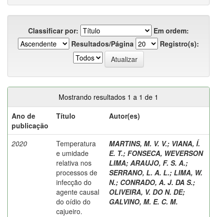
Classificar por:
Em ordem:
Resultados/Página
Registro(s):
Mostrando resultados 1 a 1 de 1
Ano de
Título
Autor(es)
publicação
2020
Temperatura
MARTINS, M. V. V.
;
VIANA, Í.
e umidade
E. T.
;
FONSECA, WEVERSON
relativa nos
LIMA
;
ARAUJO, F. S. A.
;
processos de
SERRANO, L. A. L.
;
LIMA, W.
infecção do
N.
;
CONRADO, A. J. DA S.
;
agente causal
OLIVEIRA, V. DO N. DE
;
do oídio do
GALVINO, M. E. C. M.
cajueiro.