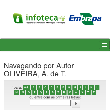
Skip
navigation
Navegando por Autor
OLIVEIRA, A. de T.
Ir para:
0-9
A
B
C
D
E
F
G
H
I
J
K
L
M
N
O
P
Q
R
S
T
U
V
W
X
Y
Z
ou entre com as primeiras letras: