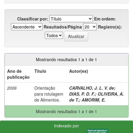
Classificar por:
Em ordem:
Resultados/Página
Registro(s):
Mostrando resultados 1 a 1 de 1
Ano de
Título
Autor(es)
publicação
2006
Orientação
CARVALHO, J. L. V. de
;
para rotulagem
DIAS, P. D. F.
;
OLIVEIRA, A.
de Alimentos.
de T.
;
AMORIM, E.
Mostrando resultados 1 a 1 de 1
Indexado por