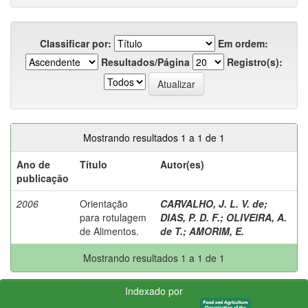
Classificar por:
Em ordem:
Resultados/Página
Registro(s):
Mostrando resultados 1 a 1 de 1
Ano de
Título
Autor(es)
publicação
2006
Orientação
CARVALHO, J. L. V. de
;
para rotulagem
DIAS, P. D. F.
;
OLIVEIRA, A.
de Alimentos.
de T.
;
AMORIM, E.
Mostrando resultados 1 a 1 de 1
Indexado por