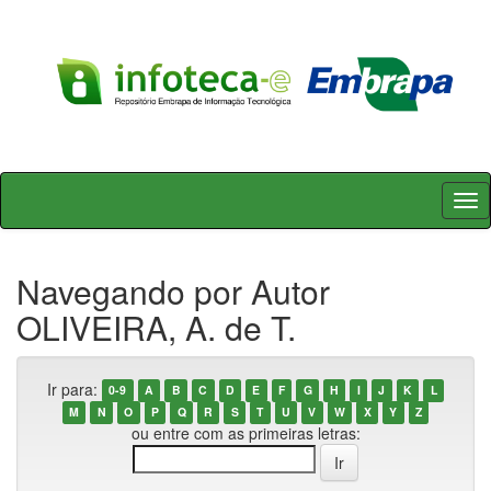
Skip
navigation
Navegando por Autor
OLIVEIRA, A. de T.
Ir para:
0-9
A
B
C
D
E
F
G
H
I
J
K
L
M
N
O
P
Q
R
S
T
U
V
W
X
Y
Z
ou entre com as primeiras letras: