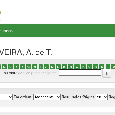
atísticas
VEIRA, A. de T.
C
D
E
F
G
H
I
J
K
L
M
N
O
P
Q
R
S
T
U
ou entre com as primeiras letras:
Em ordem:
Resultados/Página
Reg