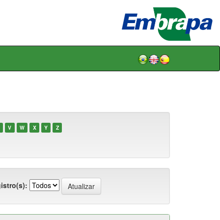
V
W
X
Y
Z
istro(s):