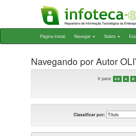
Skip
Página inicial
Navegar
Sobre
Est
navigation
Navegando por Autor OLI
Ir para:
0-9
A
B
Classificar por: