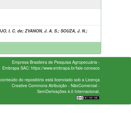
O, I. C. de
;
ZVANON, J. A. S.
;
SOUZA, J. N.
;
Empresa Brasileira de Pesquisa Agropecuária -
Embrapa
SAC:
https://www.embrapa.br/fale-conosco
conteúdo do repositório está licenciado sob a Licença
Creative Commons
Atribuição - NãoComercial -
SemDerivações 4.0 Internacional.