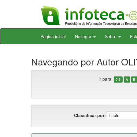
Skip
Página inicial
Navegar
Sobre
Est
navigation
Navegando por Autor OLI
Ir para:
0-9
A
B
Classificar por: