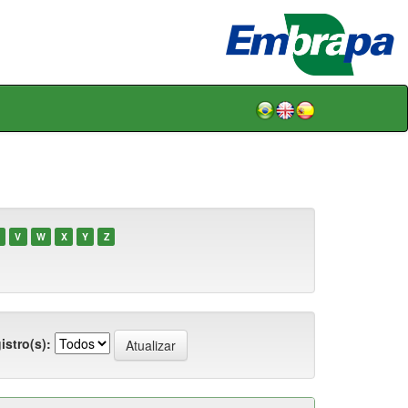
V
W
X
Y
Z
istro(s):