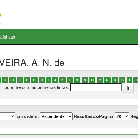
atísticas
VEIRA, A. N. de
C
D
E
F
G
H
I
J
K
L
M
N
O
P
Q
R
S
T
U
ou entre com as primeiras letras:
Em ordem:
Resultados/Página
Reg