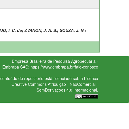
O, I. C. de
;
ZVANON, J. A. S.
;
SOUZA, J. N.
;
Empresa Brasileira de Pesquisa Agropecuária -
Embrapa
SAC:
https://www.embrapa.br/fale-conosco
conteúdo do repositório está licenciado sob a Licença
Creative Commons
Atribuição - NãoComercial -
SemDerivações 4.0 Internacional.