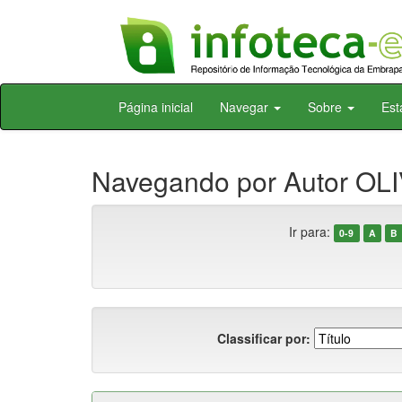
Skip
Página inicial
Navegar
Sobre
Est
navigation
Navegando por Autor OLI
Ir para:
0-9
A
B
Classificar por: