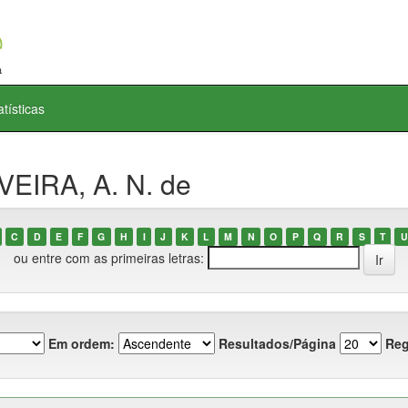
atísticas
VEIRA, A. N. de
C
D
E
F
G
H
I
J
K
L
M
N
O
P
Q
R
S
T
U
ou entre com as primeiras letras:
Em ordem:
Resultados/Página
Reg