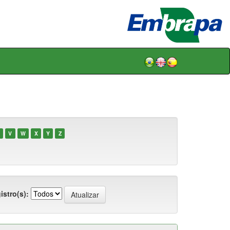
V
W
X
Y
Z
istro(s):