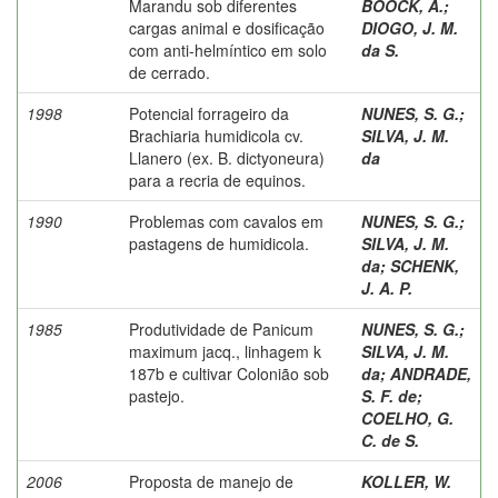
Marandu sob diferentes
BOOCK, A.
;
cargas animal e dosificação
DIOGO, J. M.
com anti-helmíntico em solo
da S.
de cerrado.
1998
Potencial forrageiro da
NUNES, S. G.
;
Brachiaria humidicola cv.
SILVA, J. M.
Llanero (ex. B. dictyoneura)
da
para a recria de equinos.
1990
Problemas com cavalos em
NUNES, S. G.
;
pastagens de humidicola.
SILVA, J. M.
da
;
SCHENK,
J. A. P.
1985
Produtividade de Panicum
NUNES, S. G.
;
maximum jacq., linhagem k
SILVA, J. M.
187b e cultivar Colonião sob
da
;
ANDRADE,
pastejo.
S. F. de
;
COELHO, G.
C. de S.
2006
Proposta de manejo de
KOLLER, W.