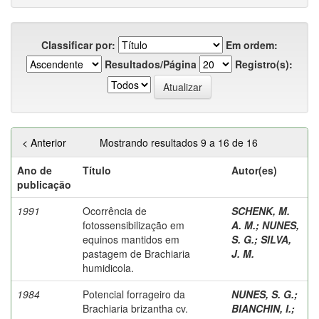
Classificar por:
Em ordem:
Resultados/Página
Registro(s):
< Anterior
Mostrando resultados 9 a 16 de 16
Ano de
Título
Autor(es)
publicação
1991
Ocorrência de
SCHENK, M.
fotossensibilização em
A. M.
;
NUNES,
equinos mantidos em
S. G.
;
SILVA,
pastagem de Brachiaria
J. M.
humidicola.
1984
Potencial forrageiro da
NUNES, S. G.
;
Brachiaria brizantha cv.
BIANCHIN, I.
;