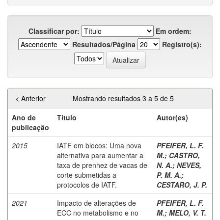
Classificar por:
Em ordem:
Resultados/Página
Registro(s):
< Anterior
Mostrando resultados 3 a 5 de 5
Ano de
Título
Autor(es)
publicação
2015
IATF em blocos: Uma nova
PFEIFER, L. F.
alternativa para aumentar a
M.
;
CASTRO,
taxa de prenhez de vacas de
N. A.
;
NEVES,
corte submetidas a
P. M. A.
;
protocolos de IATF.
CESTARO, J. P.
2021
Impacto de alterações de
PFEIFER, L. F.
ECC no metabolismo e no
M.
;
MELO, V. T.