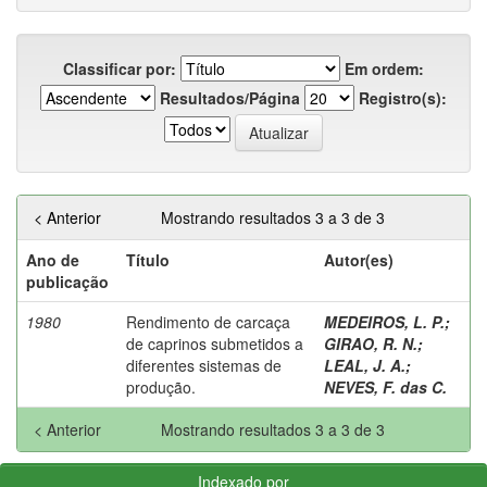
Classificar por:
Em ordem:
Resultados/Página
Registro(s):
< Anterior
Mostrando resultados 3 a 3 de 3
Ano de
Título
Autor(es)
publicação
1980
Rendimento de carcaça
MEDEIROS, L. P.
;
de caprinos submetidos a
GIRAO, R. N.
;
diferentes sistemas de
LEAL, J. A.
;
produção.
NEVES, F. das C.
< Anterior
Mostrando resultados 3 a 3 de 3
Indexado por