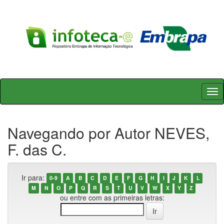
Skip
navigation
Navegando por Autor NEVES,
F. das C.
Ir para:
0-9
A
B
C
D
E
F
G
H
I
J
K
L
M
N
O
P
Q
R
S
T
U
V
W
X
Y
Z
ou entre com as primeiras letras: