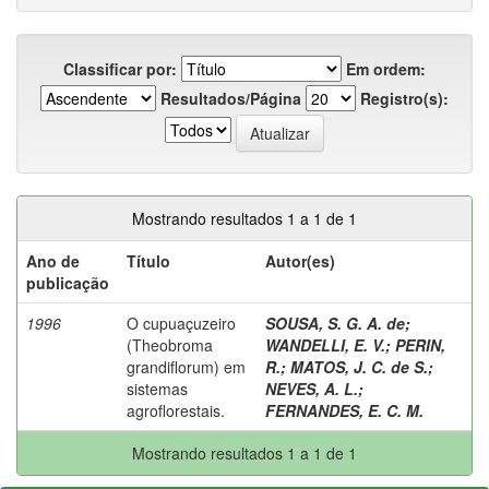
Classificar por:
Em ordem:
Resultados/Página
Registro(s):
Mostrando resultados 1 a 1 de 1
Ano de
Título
Autor(es)
publicação
1996
O cupuaçuzeiro
SOUSA, S. G. A. de
;
(Theobroma
WANDELLI, E. V.
;
PERIN,
grandiflorum) em
R.
;
MATOS, J. C. de S.
;
sistemas
NEVES, A. L.
;
agroflorestais.
FERNANDES, E. C. M.
Mostrando resultados 1 a 1 de 1