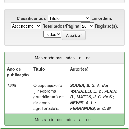
Classificar por:
Em ordem:
Resultados/Página
Registro(s):
Mostrando resultados 1 a 1 de 1
Ano de
Título
Autor(es)
publicação
1996
O cupuaçuzeiro
SOUSA, S. G. A. de
;
(Theobroma
WANDELLI, E. V.
;
PERIN,
grandiflorum) em
R.
;
MATOS, J. C. de S.
;
sistemas
NEVES, A. L.
;
agroflorestais.
FERNANDES, E. C. M.
Mostrando resultados 1 a 1 de 1