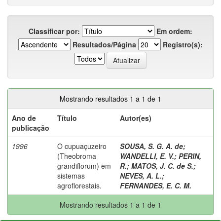
Classificar por:
Em ordem:
Resultados/Página
Registro(s):
Mostrando resultados 1 a 1 de 1
Ano de
Título
Autor(es)
publicação
1996
O cupuaçuzeiro
SOUSA, S. G. A. de
;
(Theobroma
WANDELLI, E. V.
;
PERIN,
grandiflorum) em
R.
;
MATOS, J. C. de S.
;
sistemas
NEVES, A. L.
;
agroflorestais.
FERNANDES, E. C. M.
Mostrando resultados 1 a 1 de 1