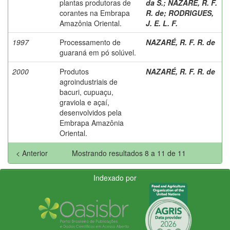
plantas produtoras de
da S.
;
NAZARÉ, R. F.
corantes na Embrapa
R. de
;
RODRIGUES,
Amazônia Oriental.
J. E. L. F.
1997
Processamento de
NAZARÉ, R. F. R. de
guaraná em pó solúvel.
2000
Produtos
NAZARÉ, R. F. R. de
agroindustriais de
bacuri, cupuaçu,
graviola e açaí,
desenvolvidos pela
Embrapa Amazônia
Oriental.
< Anterior
Mostrando resultados 8 a 11 de 11
Indexado por