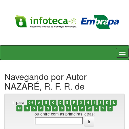
Skip
navigation
Navegando por Autor
NAZARÉ, R. F. R. de
Ir para:
0-9
A
B
C
D
E
F
G
H
I
J
K
L
M
N
O
P
Q
R
S
T
U
V
W
X
Y
Z
ou entre com as primeiras letras: