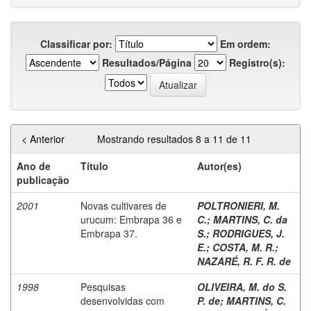
Classificar por:
Em ordem:
Resultados/Página
Registro(s):
< Anterior
Mostrando resultados 8 a 11 de 11
Ano de
Título
Autor(es)
publicação
2001
Novas cultivares de
POLTRONIERI, M.
urucum: Embrapa 36 e
C.
;
MARTINS, C. da
Embrapa 37.
S.
;
RODRIGUES, J.
E.
;
COSTA, M. R.
;
NAZARÉ, R. F. R. de
1998
Pesquisas
OLIVEIRA, M. do S.
desenvolvidas com
P. de
;
MARTINS, C.