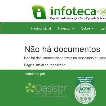
Skip
Página inicial
Navegar
Sobre
Est
navigation
Não há documentos
Não há documentos disponíveis no repositório de acor
Página inicial do repositório
Indexado por