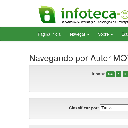
Skip
Página inicial
Navegar
Sobre
Est
navigation
Navegando por Autor MOT
Ir para:
0-9
A
B
Classificar por: