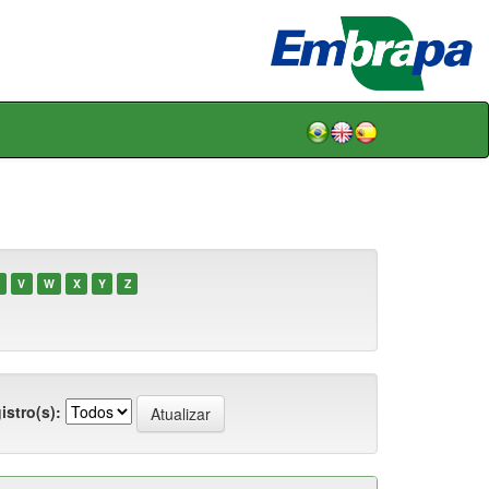
V
W
X
Y
Z
istro(s):