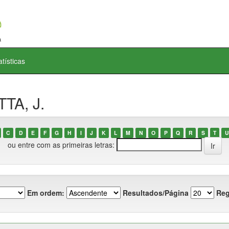
atísticas
TA, J.
C
D
E
F
G
H
I
J
K
L
M
N
O
P
Q
R
S
T
U
ou entre com as primeiras letras:
Em ordem:
Resultados/Página
Reg