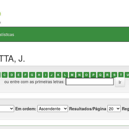
atísticas
TA, J.
C
D
E
F
G
H
I
J
K
L
M
N
O
P
Q
R
S
T
U
ou entre com as primeiras letras:
Em ordem:
Resultados/Página
Reg