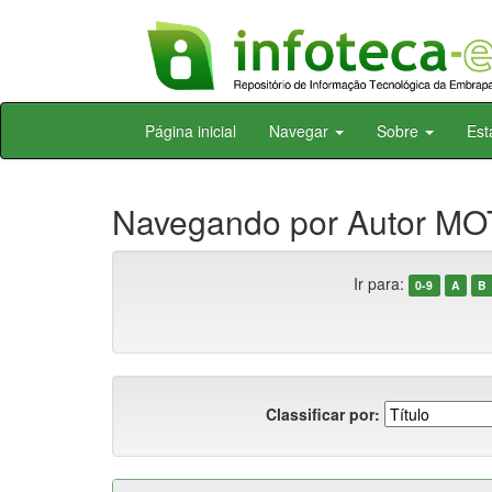
Skip
Página inicial
Navegar
Sobre
Est
navigation
Navegando por Autor MOT
Ir para:
0-9
A
B
Classificar por: