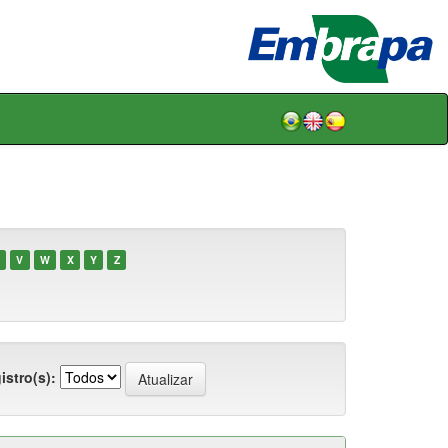
V
W
X
Y
Z
istro(s):