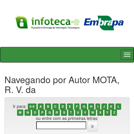
Skip
navigation
Navegando por Autor MOTA,
R. V. da
Ir para:
0-9
A
B
C
D
E
F
G
H
I
J
K
L
M
N
O
P
Q
R
S
T
U
V
W
X
Y
Z
ou entre com as primeiras letras: