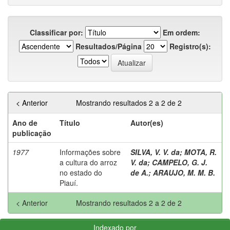
Classificar por:
Em ordem:
Resultados/Página
Registro(s):
< Anterior
Mostrando resultados 2 a 2 de 2
Ano de
Título
Autor(es)
publicação
1977
Informações sobre
SILVA, V. V. da
;
MOTA, R.
a cultura do arroz
V. da
;
CAMPELO, G. J.
no estado do
de A.
;
ARAUJO, M. M. B.
Piauí.
< Anterior
Mostrando resultados 2 a 2 de 2
Indexado por