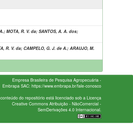
A.
;
MOTA, R. V. da
;
SANTOS, A. A. dos
;
, R. V. da
;
CAMPELO, G. J. de A.
;
ARAUJO, M.
Empresa Brasileira de Pesquisa Agropecuária -
Embrapa
SAC:
https://www.embrapa.br/fale-conosco
conteúdo do repositório está licenciado sob a Licença
Creative Commons
Atribuição - NãoComercial -
SemDerivações 4.0 Internacional.