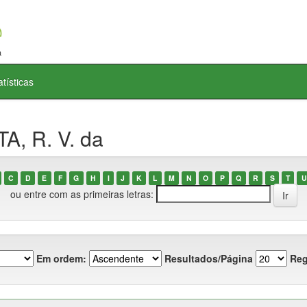
atísticas
A, R. V. da
C
D
E
F
G
H
I
J
K
L
M
N
O
P
Q
R
S
T
U
ou entre com as primeiras letras:
Em ordem:
Resultados/Página
Reg