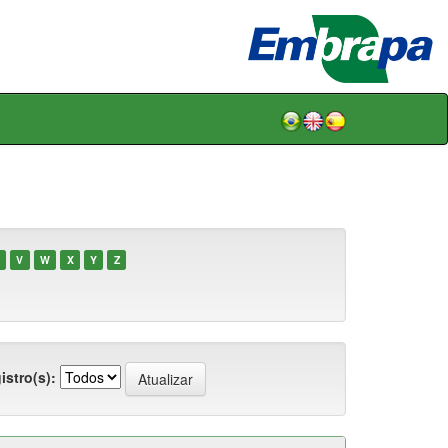
V
W
X
Y
Z
istro(s):