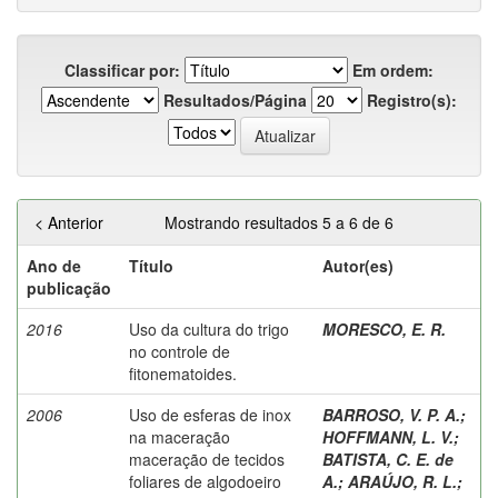
Classificar por:
Em ordem:
Resultados/Página
Registro(s):
< Anterior
Mostrando resultados 5 a 6 de 6
Ano de
Título
Autor(es)
publicação
2016
Uso da cultura do trigo
MORESCO, E. R.
no controle de
fitonematoides.
2006
Uso de esferas de inox
BARROSO, V. P. A.
;
na maceração
HOFFMANN, L. V.
;
maceração de tecidos
BATISTA, C. E. de
foliares de algodoeiro
A.
;
ARAÚJO, R. L.
;