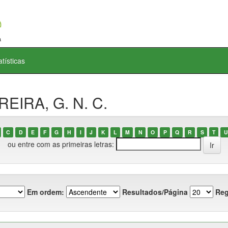
atísticas
REIRA, G. N. C.
C
D
E
F
G
H
I
J
K
L
M
N
O
P
Q
R
S
T
U
ou entre com as primeiras letras:
Em ordem:
Resultados/Página
Reg