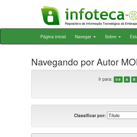
Skip
Página inicial
Navegar
Sobre
Est
navigation
Navegando por Autor MO
Ir para:
0-9
A
B
Classificar por: