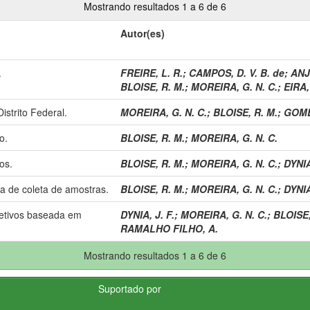
Mostrando resultados 1 a 6 de 6
Autor(es)
.
FREIRE, L. R.
;
CAMPOS, D. V. B. de
;
ANJ
BLOISE, R. M.
;
MOREIRA, G. N. C.
;
EIRA,
istrito Federal.
MOREIRA, G. N. C.
;
BLOISE, R. M.
;
GOMES
o.
BLOISE, R. M.
;
MOREIRA, G. N. C.
os.
BLOISE, R. M.
;
MOREIRA, G. N. C.
;
DYNIA
ca de coleta de amostras.
BLOISE, R. M.
;
MOREIRA, G. N. C.
;
DYNIA
retivos baseada em
DYNIA, J. F.
;
MOREIRA, G. N. C.
;
BLOISE,
RAMALHO FILHO, A.
Mostrando resultados 1 a 6 de 6
Suportado por