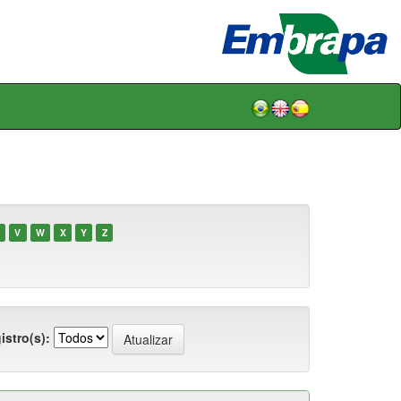
V
W
X
Y
Z
istro(s):