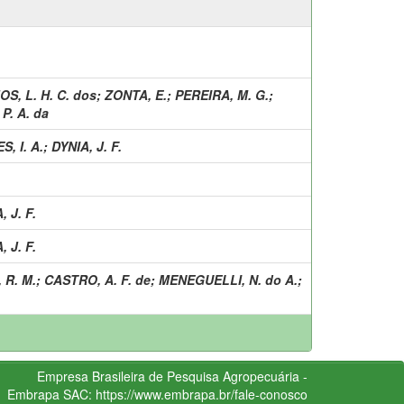
OS, L. H. C. dos
;
ZONTA, E.
;
PEREIRA, M. G.
;
 P. A. da
, I. A.
;
DYNIA, J. F.
, J. F.
, J. F.
 R. M.
;
CASTRO, A. F. de
;
MENEGUELLI, N. do A.
;
Empresa Brasileira de Pesquisa Agropecuária -
Embrapa
SAC:
https://www.embrapa.br/fale-conosco