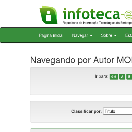
Skip
Página inicial
Navegar
Sobre
Est
navigation
Navegando por Autor MOR
Ir para:
0-9
A
B
Classificar por: