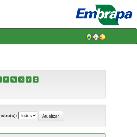
V
W
X
Y
Z
istro(s):