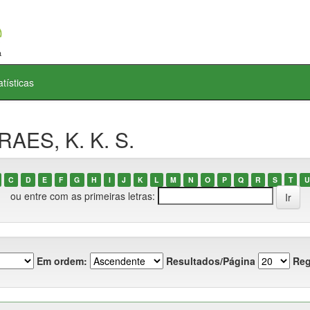
atísticas
AES, K. K. S.
C
D
E
F
G
H
I
J
K
L
M
N
O
P
Q
R
S
T
U
ou entre com as primeiras letras:
Em ordem:
Resultados/Página
Reg