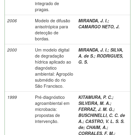
integrado de
pragas.
2006
Modelo de difusão
MIRANDA, J. I.
;
anisotrópica para
CAMARGO NETO, J.
detecção de
bordas.
2000
Um modelo digital
MIRANDA, J. I.
;
SILVA,
de degradação
A. de S.
;
RODRIGUES,
hídrica aplicado ao
G. S.
diagnóstico
ambiental: Agropólo
submédio do rio
São Francisco.
1999
Pré-diagnóstico
KITAMURA, P. C.
;
agroambiental em
SILVEIRA, M. A.
;
microbacia:
FERRAZ, J. M. G.
;
propostas de
BUSCHINELLI, C. C. de
intervenção.
A.
;
CASTRO, V. L. S. S.
de
;
CHAIM, A.
;
CORRALES, F. M.
;