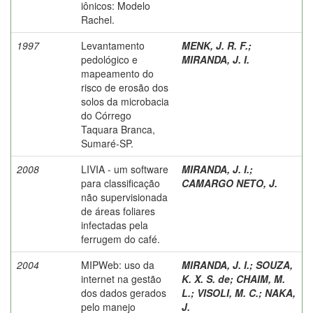
iônicos: Modelo
Rachel.
1997
Levantamento
MENK, J. R. F.
;
pedológico e
MIRANDA, J. I.
mapeamento do
risco de erosão dos
solos da microbacia
do Córrego
Taquara Branca,
Sumaré-SP.
2008
LIVIA - um software
MIRANDA, J. I.
;
para classificação
CAMARGO NETO, J.
não supervisionada
de áreas foliares
infectadas pela
ferrugem do café.
2004
MIPWeb: uso da
MIRANDA, J. I.
;
SOUZA,
internet na gestão
K. X. S. de
;
CHAIM, M.
dos dados gerados
L.
;
VISOLI, M. C.
;
NAKA,
pelo manejo
J.