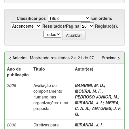
Classificar por:
Em ordem:
Resultados/Página
Registro(s):
< Anterior
Mostrando resultados 2 a 21 de 27
Próximo >
Ano de
Título
Autor(es)
publicação
2006
Avaliação do
BAMBINI, M. D.
;
comportamento
MOURA, M. F.
;
humano nas
PEDROSO JUNIOR, M.
;
organizações: uma
MIRANDA, J. I.
;
MEIRA,
proposta.
C. A. A.
;
ANTUNES, J. F.
G.
2002
Diretivas para
MIRANDA, J. I.