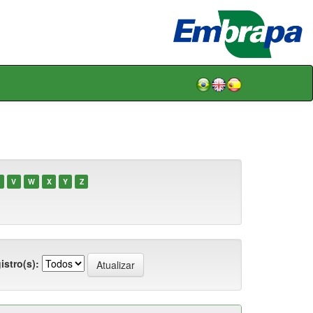
V
W
X
Y
Z
istro(s):