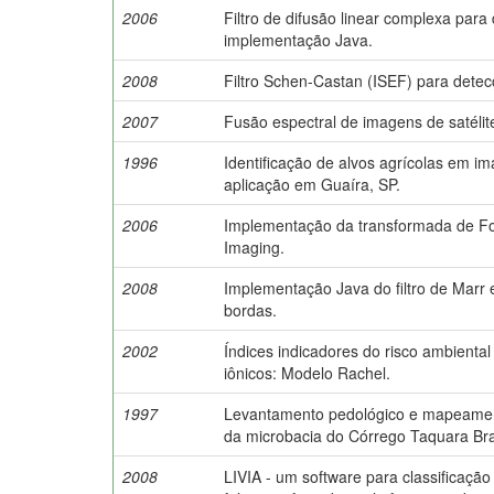
2006
Filtro de difusão linear complexa para
implementação Java.
2008
Filtro Schen-Castan (ISEF) para detec
2007
Fusão espectral de imagens de satélit
1996
Identificação de alvos agrícolas em i
aplicação em Guaíra, SP.
2006
Implementação da transformada de F
Imaging.
2008
Implementação Java do filtro de Marr 
bordas.
2002
Índices indicadores do risco ambienta
iônicos: Modelo Rachel.
1997
Levantamento pedológico e mapeament
da microbacia do Córrego Taquara Br
2008
LIVIA - um software para classificaçã