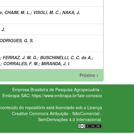
e
;
CHAIM, M. L.
;
VISOLI, M. C.
;
NAKA, J.
J.
ODRIGUES, G. S.
;
FERRAZ, J. M. G.
;
BUSCHINELLI, C. C. de A.
;
.
;
CORRALES, F. M.
;
MIRANDA, J. I.
Próximo >
Empresa Brasileira de Pesquisa Agropecuária -
Embrapa
SAC:
https://www.embrapa.br/fale-conosco
conteúdo do repositório está licenciado sob a Licença
Creative Commons
Atribuição - NãoComercial -
SemDerivações 4.0 Internacional.