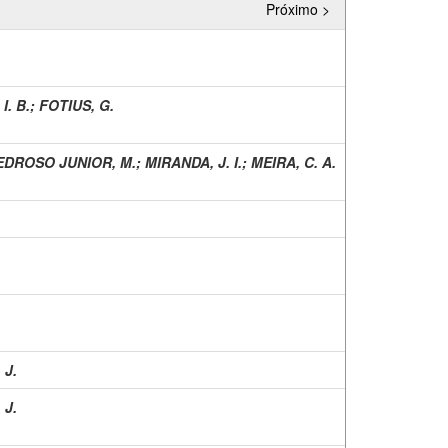
Próximo >
 I. B.
;
FOTIUS, G.
EDROSO JUNIOR, M.
;
MIRANDA, J. I.
;
MEIRA, C. A.
J.
J.