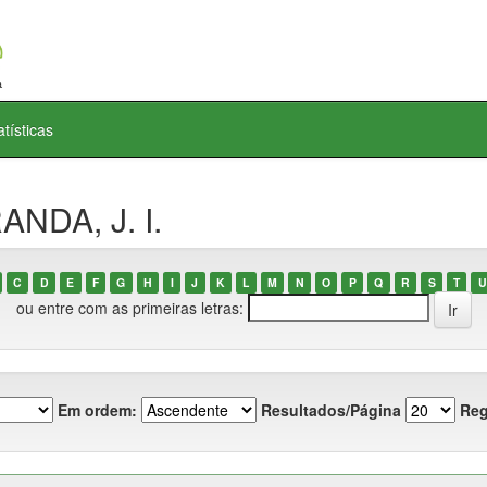
atísticas
ANDA, J. I.
C
D
E
F
G
H
I
J
K
L
M
N
O
P
Q
R
S
T
U
ou entre com as primeiras letras:
Em ordem:
Resultados/Página
Reg