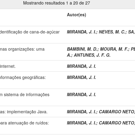
Mostrando resultados 1 a 20 de 27
Autor(es)
identificação de cana-de-açúcar
MIRANDA, J. I.
;
NEVES, M. C.
;
SA,
nas organizações: uma
BAMBINI, M. D.
;
MOURA, M. F.
;
P
A.
;
ANTUNES, J. F. G.
internet.
MIRANDA, J. I.
informações geográficas:
MIRANDA, J. I.
om sistema de informações
MIRANDA, J. I.
das: implementação Java.
MIRANDA, J. I.
;
CAMARGO NETO, 
 para atenuação de ruídos:
MIRANDA, J. I.
;
CAMARGO NETO, 