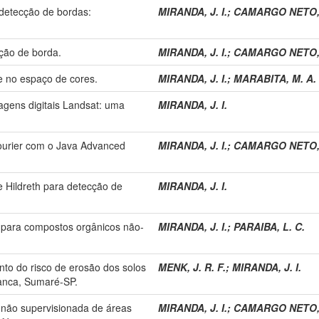
 detecção de bordas:
MIRANDA, J. I.
;
CAMARGO NETO, 
ção de borda.
MIRANDA, J. I.
;
CAMARGO NETO, 
e no espaço de cores.
MIRANDA, J. I.
;
MARABITA, M. A.
magens digitais Landsat: uma
MIRANDA, J. I.
ourier com o Java Advanced
MIRANDA, J. I.
;
CAMARGO NETO, 
e Hildreth para detecção de
MIRANDA, J. I.
l para compostos orgânicos não-
MIRANDA, J. I.
;
PARAIBA, L. C.
o do risco de erosão dos solos
MENK, J. R. F.
;
MIRANDA, J. I.
anca, Sumaré-SP.
o não supervisionada de áreas
MIRANDA, J. I.
;
CAMARGO NETO, 