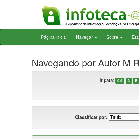
Skip
Página inicial
Navegar
Sobre
Est
navigation
Navegando por Autor MIR
Ir para:
0-9
A
B
Classificar por: