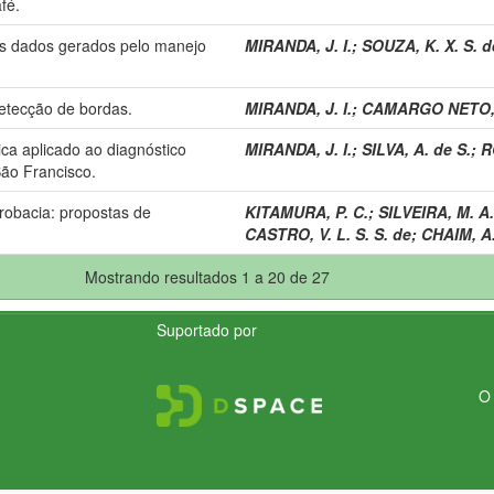
fé.
os dados gerados pelo manejo
MIRANDA, J. I.
;
SOUZA, K. X. S. d
detecção de bordas.
MIRANDA, J. I.
;
CAMARGO NETO, 
ca aplicado ao diagnóstico
MIRANDA, J. I.
;
SILVA, A. de S.
;
R
São Francisco.
robacia: propostas de
KITAMURA, P. C.
;
SILVEIRA, M. A.
CASTRO, V. L. S. S. de
;
CHAIM, A
Mostrando resultados 1 a 20 de 27
Suportado por
O 