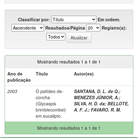
Classificar por:
Em ordem:
Resultados/Página
Registro(s):
Mostrando resultados 1 a 1 de 1
Ano de
Título
Autor(es)
publicação
2003
O psilídeo-de-
SANTANA, D. L. de Q.
;
concha
MENEZES JÚNIOR, A.
;
(Glycaspis
SILVA, H. D. da
;
BELLOTE,
brimblecombei)
A. F. J.
;
FAVARO, R. M.
em eucalipto.
Mostrando resultados 1 a 1 de 1