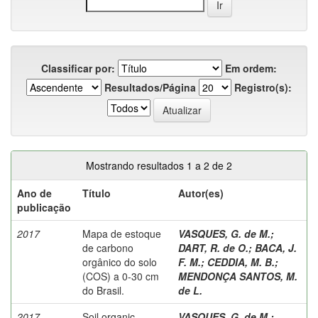
Classificar por:
Em ordem:
Resultados/Página
Registro(s):
Mostrando resultados 1 a 2 de 2
Ano de
Título
Autor(es)
publicação
2017
Mapa de estoque
VASQUES, G. de M.
;
de carbono
DART, R. de O.
;
BACA, J.
orgânico do solo
F. M.
;
CEDDIA, M. B.
;
(COS) a 0-30 cm
MENDONÇA SANTOS, M.
do Brasil.
de L.
2017
Soil organic
VASQUES, G. de M.
;