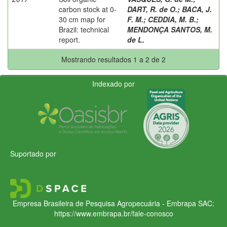
carbon stock at 0-
DART, R. de O.
;
BACA, J.
30 cm map for
F. M.
;
CEDDIA, M. B.
;
Brazil: technical
MENDONÇA SANTOS, M.
report.
de L.
Mostrando resultados 1 a 2 de 2
Indexado por
Suportado por
Empresa Brasileira de Pesquisa Agropecuária - Embrapa
SAC:
https://www.embrapa.br/fale-conosco