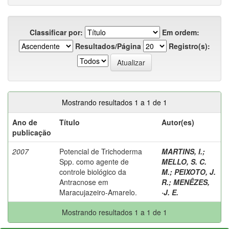
Classificar por:
Em ordem:
Resultados/Página
Registro(s):
Mostrando resultados 1 a 1 de 1
Ano de
Título
Autor(es)
publicação
2007
Potencial de Trichoderma
MARTINS, I.
;
Spp. como agente de
MELLO, S. C.
controle biológico da
M.
;
PEIXOTO, J.
Antracnose em
R.
;
MENÊZES,
Maracujazeiro-Amarelo.
·J. E.
Mostrando resultados 1 a 1 de 1