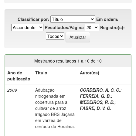
Classificar por:
Em ordem:
Resultados/Página
Registro(s):
Mostrando resultados 1 a 10 de 10
Ano de
Título
Autor(es)
publicação
2009
Adubação
CORDEIRO, A. C. C.
;
nitrogenada em
FERREIA, G. B.
;
cobertura para a
MEDEIROS, R. D.
;
cultivar de arroz
FABRE, D. V. O.
irrigado BRS Jaçanã
em várzea de
cerrado de Roraima.