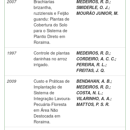
2007
Brachiarias
MEDEIROS, R. D.
;
brizantha,
SMIDERLE, O. J.
;
ruziziensis e Feijão
MOURÃO JUNIOR, M.
guandu: Plantas de
Cobertura do Solo
para o Sistema de
Plantio Direto em
Roraima.
1997
Controle de plantas
MEDEIROS, R. D.
;
daninhas no arroz
CORDEIRO, A. C. C.
;
irrigado.
PEREIRA, R. L.
;
FREITAS, J. Q.
2009
Custo e Práticas de
BENDAHAN, A. B.
;
Implantação de
MEDEIROS, R. D.
;
Sistema de
COSTA, N. L.
;
Integração Lavoura-
VILARINHO, A. A.
;
Pecuária-Floresta
MATTOS, P. S. R.
em Área Não
Destocada em
Roraima.