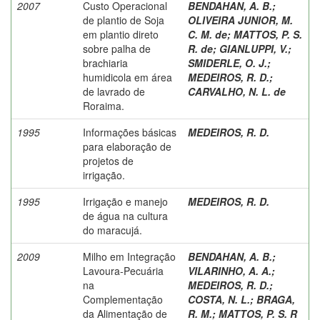
2007
Custo Operacional
BENDAHAN, A. B.
;
de plantio de Soja
OLIVEIRA JUNIOR, M.
em plantio direto
C. M. de
;
MATTOS, P. S.
sobre palha de
R. de
;
GIANLUPPI, V.
;
brachiaria
SMIDERLE, O. J.
;
humidicola em área
MEDEIROS, R. D.
;
de lavrado de
CARVALHO, N. L. de
Roraima.
1995
Informações básicas
MEDEIROS, R. D.
para elaboração de
projetos de
irrigação.
1995
Irrigação e manejo
MEDEIROS, R. D.
de água na cultura
do maracujá.
2009
Milho em Integração
BENDAHAN, A. B.
;
Lavoura-Pecuária
VILARINHO, A. A.
;
na
MEDEIROS, R. D.
;
Complementação
COSTA, N. L.
;
BRAGA,
da Alimentação de
R. M.
;
MATTOS, P. S. R