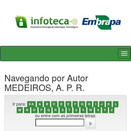
Skip
navigation
Navegando por Autor
MEDEIROS, A. P. R.
Ir para:
0-9
A
B
C
D
E
F
G
H
I
J
K
L
M
N
O
P
Q
R
S
T
U
V
W
X
Y
Z
ou entre com as primeiras letras: