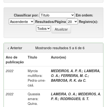
Classificar por:
Em ordem:
Resultados/Página
Registro(s):
< Anterior
Mostrando resultados 5 a 6 de 6
Ano de
Título
Autor(es)
publicação
2022
Myrcia
MEDEIROS, A. P. R.
;
LAMEIRA,
multiflora:
O. A.
;
FERREIRA, M. C.
;
Pedra-ume-
BARBOSA, R. K. da C.
caá.
2022
Quassia
LAMEIRA, O. A.
;
MEDEIROS, A.
amara:
P. R.
;
RODRIGUES, S. T.
Quina.