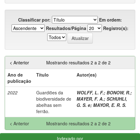
Classificar por:
Em ordem:
Resultados/Página
Registro(s):
< Anterior
Mostrando resultados 2 a 2 de 2
Ano de
Título
Autor(es)
publicação
2022
Guardiões da
WOLFF, L. F.
;
BONOW, R.
;
biodiversidade de
MAYER, F. A.
;
SCHUHLI,
abelhas sem
G. S. e
;
MAYOR, E. R. S.
ferrão.
< Anterior
Mostrando resultados 2 a 2 de 2
Indexado por