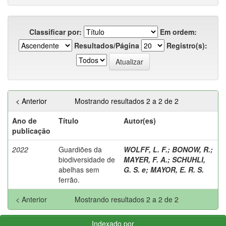
Classificar por:
Em ordem:
Resultados/Página
Registro(s):
< Anterior
Mostrando resultados 2 a 2 de 2
Ano de
Título
Autor(es)
publicação
2022
Guardiões da
WOLFF, L. F.
;
BONOW, R.
;
biodiversidade de
MAYER, F. A.
;
SCHUHLI,
abelhas sem
G. S. e
;
MAYOR, E. R. S.
ferrão.
< Anterior
Mostrando resultados 2 a 2 de 2
Indexado por