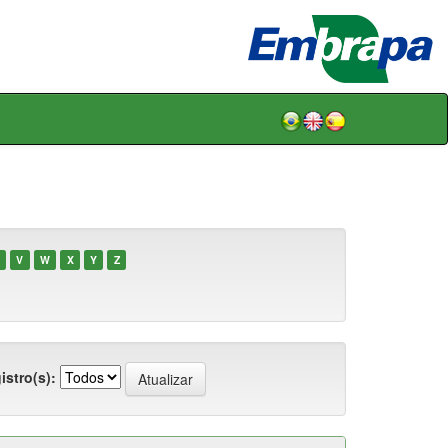
V
W
X
Y
Z
istro(s):