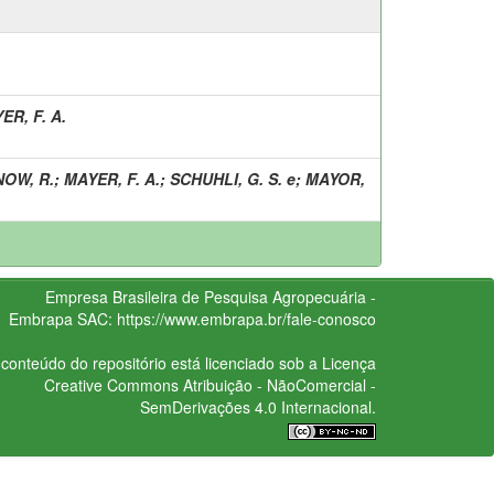
ER, F. A.
OW, R.
;
MAYER, F. A.
;
SCHUHLI, G. S. e
;
MAYOR,
Empresa Brasileira de Pesquisa Agropecuária -
Embrapa
SAC:
https://www.embrapa.br/fale-conosco
conteúdo do repositório está licenciado sob a Licença
Creative Commons
Atribuição - NãoComercial -
SemDerivações 4.0 Internacional.