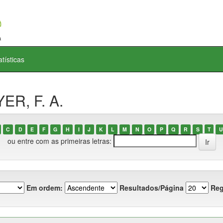
atísticas
ER, F. A.
C
D
E
F
G
H
I
J
K
L
M
N
O
P
Q
R
S
T
U
ou entre com as primeiras letras:
Em ordem:
Resultados/Página
Reg