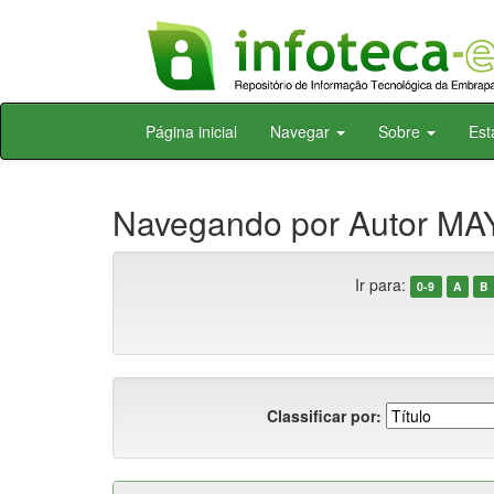
Skip
Página inicial
Navegar
Sobre
Est
navigation
Navegando por Autor MAY
Ir para:
0-9
A
B
Classificar por: