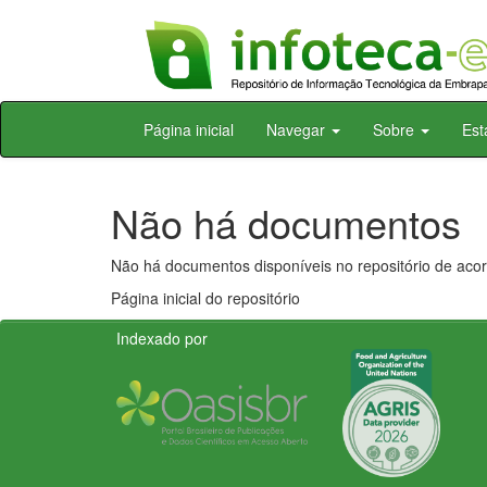
Skip
Página inicial
Navegar
Sobre
Est
navigation
Não há documentos
Não há documentos disponíveis no repositório de acor
Página inicial do repositório
Indexado por