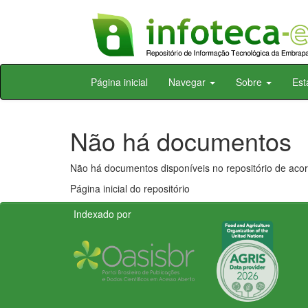
Skip
Página inicial
Navegar
Sobre
Est
navigation
Não há documentos
Não há documentos disponíveis no repositório de acor
Página inicial do repositório
Indexado por