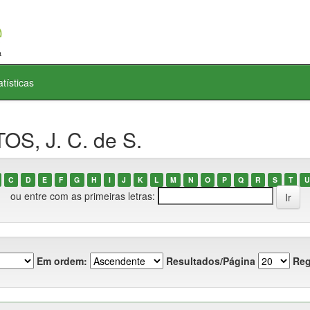
atísticas
OS, J. C. de S.
C
D
E
F
G
H
I
J
K
L
M
N
O
P
Q
R
S
T
U
ou entre com as primeiras letras:
Em ordem:
Resultados/Página
Reg