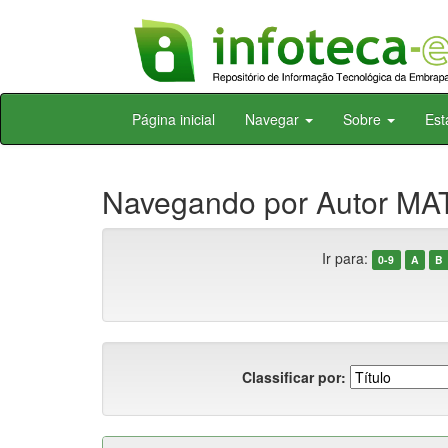
Skip
Página inicial
Navegar
Sobre
Est
navigation
Navegando por Autor MAT
Ir para:
0-9
A
B
Classificar por: