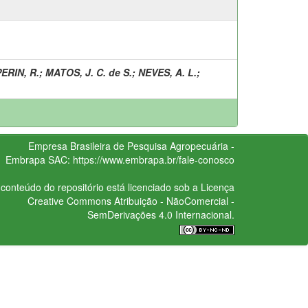
PERIN, R.
;
MATOS, J. C. de S.
;
NEVES, A. L.
;
Empresa Brasileira de Pesquisa Agropecuária -
Embrapa
SAC:
https://www.embrapa.br/fale-conosco
conteúdo do repositório está licenciado sob a Licença
Creative Commons
Atribuição - NãoComercial -
SemDerivações 4.0 Internacional.