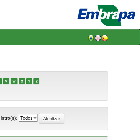
V
W
X
Y
Z
istro(s):