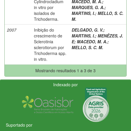
Cylindrocladium
MACEDO, M. A.
;
in vitro por
MARQUES, G. A.
;
isolados de
MARTINS, I.
;
MELLO, S. C.
Trichoderma.
M.
2007
Inibição do
DELGADO, G. V.
;
crescimento de
MARTINS, I.
;
MENÊZES, J.
Sclerotinia
E
;
MACEDO, M. A.
;
sclerotiorum por
MELLO, S. C. M.
Trichoderma spp.
in vitro.
Mostrando resultados 1 a 3 de 3
Indexado por
Suportado por