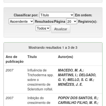
Classificar por:
Em ordem:
Resultados/Página
Registro(s):
Mostrando resultados 1 a 3 de 3
Ano de
Título
Autor(es)
publicação
2007
Influência de
MACEDO, M. A.
;
Trichoderma spp.
MARTINS, I.
;
DELGADO,
sobre o
G. V.
;
MELLO, S. C. M.
;
crescimento de
MENÊZES, J. E.
Sclerotium rolfsii.
2007
Inibição do
POPOV DOS SANTOS, R.
;
crescimento de
CARVALHO FILHO, M. R.
;