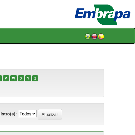
V
W
X
Y
Z
istro(s):