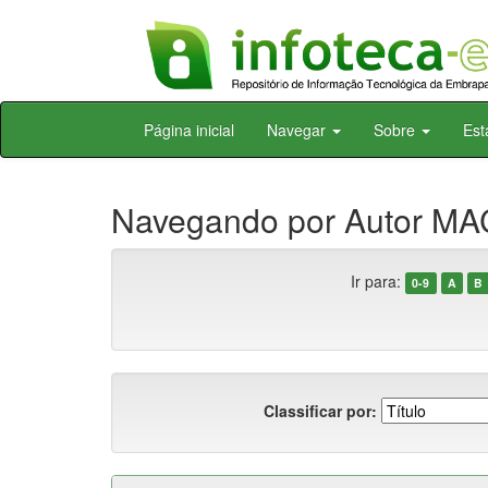
Skip
Página inicial
Navegar
Sobre
Est
navigation
Navegando por Autor MA
Ir para:
0-9
A
B
Classificar por: