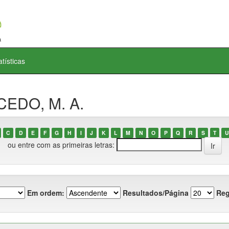
atísticas
CEDO, M. A.
C
D
E
F
G
H
I
J
K
L
M
N
O
P
Q
R
S
T
U
ou entre com as primeiras letras:
Em ordem:
Resultados/Página
Reg