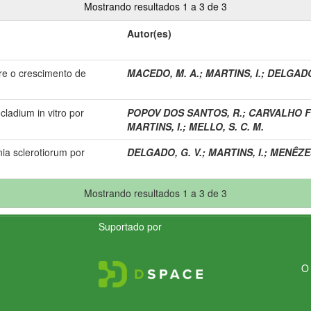
Mostrando resultados 1 a 3 de 3
Autor(es)
re o crescimento de
MACEDO, M. A.
;
MARTINS, I.
;
DELGADO,
cladium in vitro por
POPOV DOS SANTOS, R.
;
CARVALHO FI
MARTINS, I.
;
MELLO, S. C. M.
nia sclerotiorum por
DELGADO, G. V.
;
MARTINS, I.
;
MENÊZES
Mostrando resultados 1 a 3 de 3
Suportado por
O 