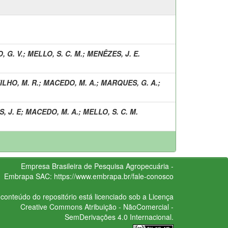
 G. V.
;
MELLO, S. C. M.
;
MENÊZES, J. E.
LHO, M. R.
;
MACEDO, M. A.
;
MARQUES, G. A.
;
, J. E
;
MACEDO, M. A.
;
MELLO, S. C. M.
Empresa Brasileira de Pesquisa Agropecuária -
Embrapa
SAC:
https://www.embrapa.br/fale-conosco
conteúdo do repositório está licenciado sob a Licença
Creative Commons
Atribuição - NãoComercial -
SemDerivações 4.0 Internacional.