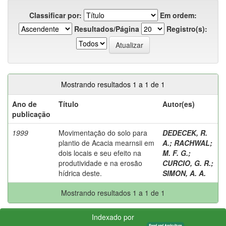
Classificar por:
Em ordem:
Resultados/Página
Registro(s):
Mostrando resultados 1 a 1 de 1
Ano de
Título
Autor(es)
publicação
1999
Movimentação do solo para
DEDECEK, R.
plantio de Acacia mearnsii em
A.
;
RACHWAL
;
dois locais e seu efeito na
M. F. G.
;
produtividade e na erosão
CURCIO, G. R.
;
hídrica deste.
SIMON, A. A.
Mostrando resultados 1 a 1 de 1
Indexado por