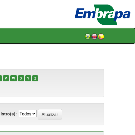
V
W
X
Y
Z
istro(s):