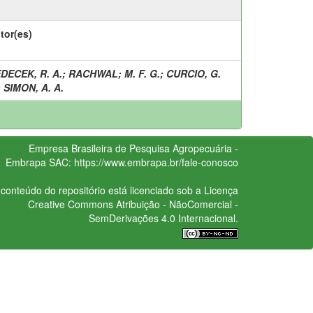
tor(es)
DECEK, R. A.
;
RACHWAL
;
M. F. G.
;
CURCIO, G.
;
SIMON, A. A.
Empresa Brasileira de Pesquisa Agropecuária -
Embrapa
SAC:
https://www.embrapa.br/fale-conosco
conteúdo do repositório está licenciado sob a Licença
Creative Commons
Atribuição - NãoComercial -
SemDerivações 4.0 Internacional.