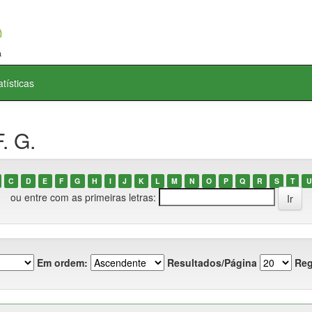
atísticas
. G.
C
D
E
F
G
H
I
J
K
L
M
N
O
P
Q
R
S
T
U
ou entre com as primeiras letras:
Em ordem:
Resultados/Página
Reg