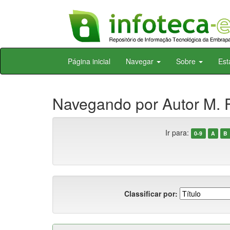
Skip
Página inicial
Navegar
Sobre
Est
navigation
Navegando por Autor M. F
Ir para:
0-9
A
B
Classificar por: