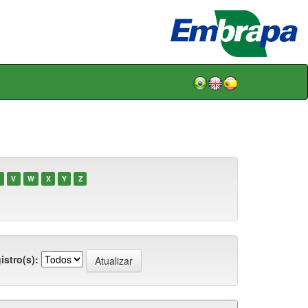
V
W
X
Y
Z
istro(s):