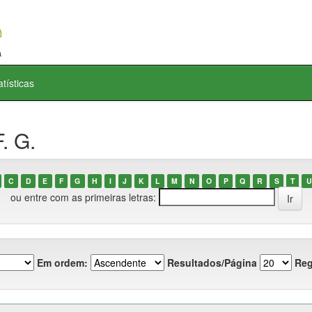
atísticas
. G.
C
D
E
F
G
H
I
J
K
L
M
N
O
P
Q
R
S
T
U
ou entre com as primeiras letras:
Em ordem:
Resultados/Página
Reg