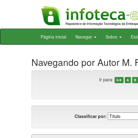
Skip
Página inicial
Navegar
Sobre
Est
navigation
Navegando por Autor M. F
Ir para:
0-9
A
B
Classificar por: