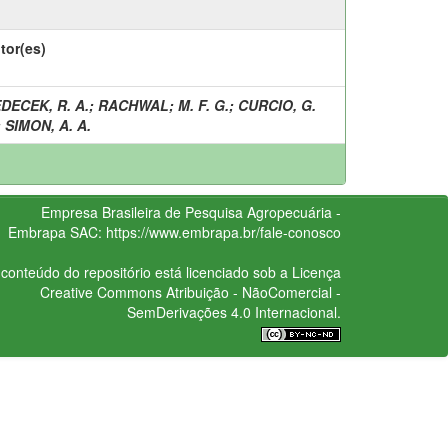
tor(es)
DECEK, R. A.
;
RACHWAL
;
M. F. G.
;
CURCIO, G.
;
SIMON, A. A.
Empresa Brasileira de Pesquisa Agropecuária -
Embrapa
SAC:
https://www.embrapa.br/fale-conosco
conteúdo do repositório está licenciado sob a Licença
Creative Commons
Atribuição - NãoComercial -
SemDerivações 4.0 Internacional.