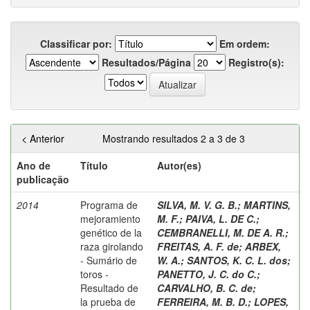
Classificar por:
Em ordem:
Resultados/Página
Registro(s):
< Anterior
Mostrando resultados 2 a 3 de 3
Ano de
Título
Autor(es)
publicação
2014
Programa de
SILVA, M. V. G. B.
;
MARTINS,
mejoramiento
M. F.
;
PAIVA, L. DE C.
;
genético de la
CEMBRANELLI, M. DE A. R.
;
raza girolando
FREITAS, A. F. de
;
ARBEX,
- Sumário de
W. A.
;
SANTOS, K. C. L. dos
;
toros -
PANETTO, J. C. do C.
;
Resultado de
CARVALHO, B. C. de
;
la prueba de
FERREIRA, M. B. D.
;
LOPES,