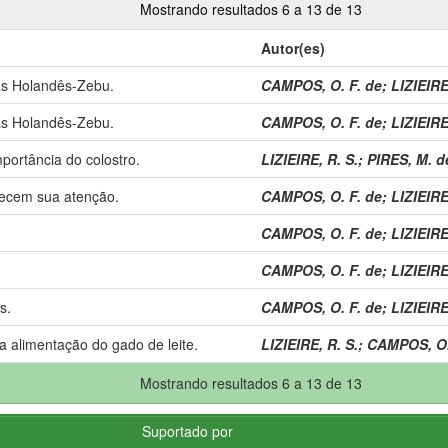
Mostrando resultados 6 a 13 de 13
Autor(es)
as Holandês-Zebu.
CAMPOS, O. F. de
;
LIZIEIRE
as Holandês-Zebu.
CAMPOS, O. F. de
;
LIZIEIRE
portância do colostro.
LIZIEIRE, R. S.
;
PIRES, M. de
ecem sua atenção.
CAMPOS, O. F. de
;
LIZIEIRE
CAMPOS, O. F. de
;
LIZIEIRE
CAMPOS, O. F. de
;
LIZIEIRE
s.
CAMPOS, O. F. de
;
LIZIEIRE
na alimentação do gado de leite.
LIZIEIRE, R. S.
;
CAMPOS, O.
Mostrando resultados 6 a 13 de 13
Suportado por