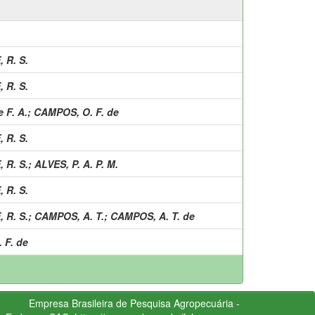
, R. S.
, R. S.
 F. A.
;
CAMPOS, O. F. de
, R. S.
, R. S.
;
ALVES, P. A. P. M.
, R. S.
, R. S.
;
CAMPOS, A. T.
;
CAMPOS, A. T. de
 F. de
Empresa Brasileira de Pesquisa Agropecuária -