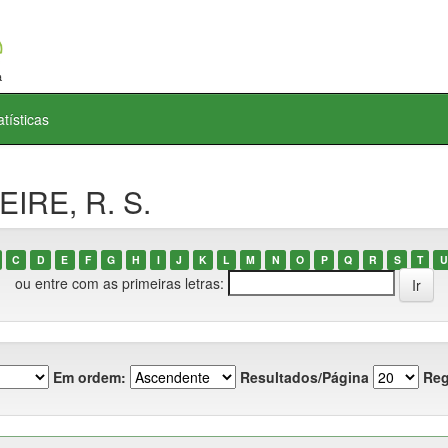
atísticas
EIRE, R. S.
C
D
E
F
G
H
I
J
K
L
M
N
O
P
Q
R
S
T
U
ou entre com as primeiras letras:
Em ordem:
Resultados/Página
Reg