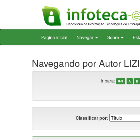
Skip
Página inicial
Navegar
Sobre
Est
navigation
Navegando por Autor LIZI
Ir para:
0-9
A
B
Classificar por: