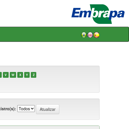
V
W
X
Y
Z
istro(s):