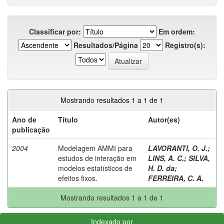
Classificar por:
Em ordem:
Resultados/Página
Registro(s):
Mostrando resultados 1 a 1 de 1
Ano de
Título
Autor(es)
publicação
2004
Modelagem AMMI para
LAVORANTI, O. J.
;
estudos de interação em
LINS, A. C.
;
SILVA,
modelos estatísticos de
H. D. da
;
efeitos fixos.
FERREIRA, C. A.
Mostrando resultados 1 a 1 de 1
Indexado por